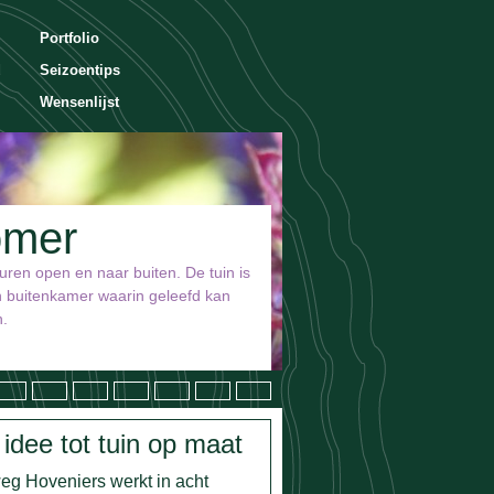
Portfolio
d
Seizoentips
Wensenlijst
omer
uren open en naar buiten. De tuin is
n buitenkamer waarin geleefd kan
.
idee tot tuin op maat
weg Hoveniers werkt in acht