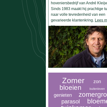
hoveniersbedrijf van André Kleij
Sinds 1983 maakt hij prachtige t
naar volle tevredenheid van een
gevarieerde klantenkring.
Lees m
>>
Zomer
zon
bloeien
buitenleven
zomergr
genieten
bloem
parasol