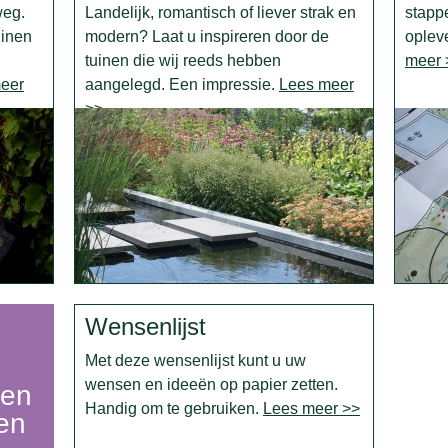
weg.
Landelijk, romantisch of liever strak en
stapp
uinen
modern? Laat u inspireren door de
oplev
tuinen die wij reeds hebben
meer 
eer
aangelegd. Een impressie.
Lees meer
>>
Wensenlijst
Met deze wensenlijst kunt u uw
wensen en ideeën op papier zetten.
oen
Handig om te gebruiken.
Lees meer >>
en