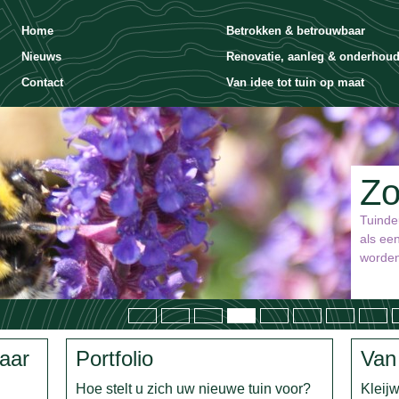
Home
Betrokken & betrouwbaar
Nieuws
Renovatie, aanleg & onderhou
Contact
Van idee tot tuin op maat
Z
Tuinde
als ee
worden
aar
Portfolio
Van 
Hoe stelt u zich uw nieuwe tuin voor?
Kleij